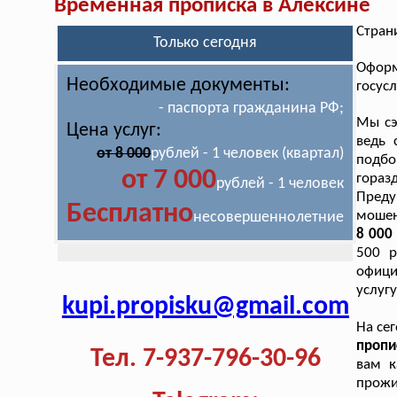
Временная прописка в Алексине
Стран
Только сегодня
Оформ
Необходимые документы:
госус
- паспорта гражданина РФ;
Мы сэ
Цена услуг:
ведь 
от 8 000
рублей - 1 человек (квартал)
подбо
от 7 000
гораз
рублей - 1 человек
Пред
Бесплатно
мошен
несовершеннолетние
8 000
500 р
офици
услугу
kupi.propisku@gmail.com
На се
пропи
Тел. 7-937-796-30-96
вам к
прож