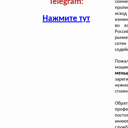
Telegram:
сомне
пропи
исход
Нажмите тут
измен
во в
Росси
рынке
сотен
содей
Пожал
мошен
меньш
зареги
нужно
стоимо
Обра
проф
посто
имеют
служб