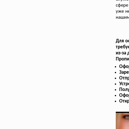
сфере
уже н
нашим
Для о
требу
из-за
Пропи
Офор
Заре
Отпр
Устр
Пол
Офо
Отк