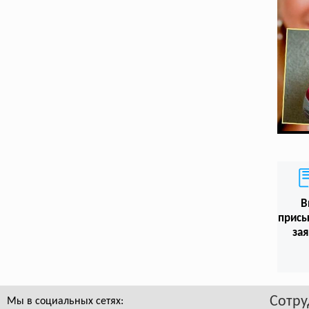
В
присы
зая
Сотру
Мы в социальных сетях: